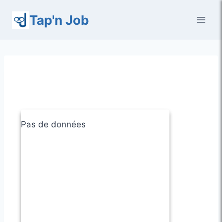
Aller
Tap'n Job
au
contenu