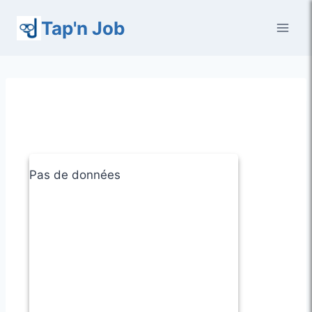
Aller
Tap'n Job
au
contenu