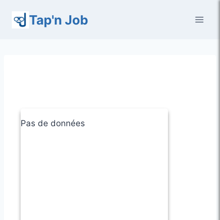
Aller
Tap'n Job
au
contenu