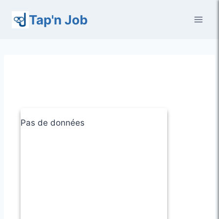
Aller
Tap'n Job
au
contenu