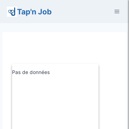
Aller
Tap'n Job
au
contenu