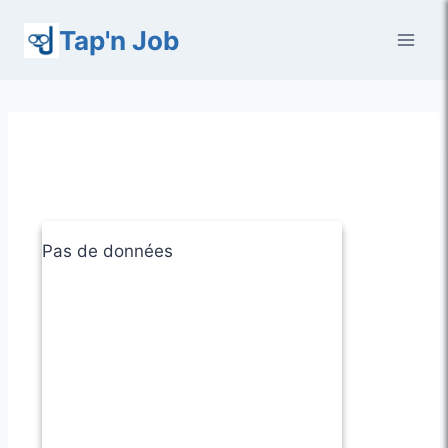
Aller
Tap'n Job
au
contenu