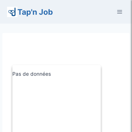
Aller
Tap'n Job
au
contenu