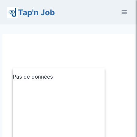
Aller
Tap'n Job
au
contenu