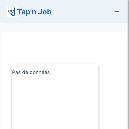
Aller
Tap'n Job
au
contenu