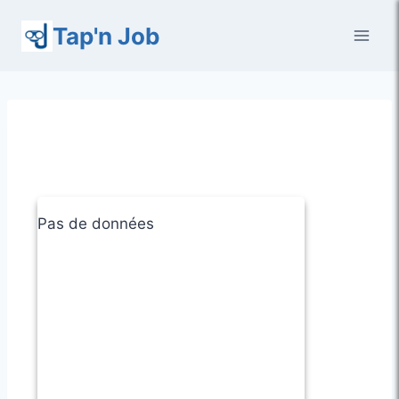
Aller
Tap'n Job
au
contenu