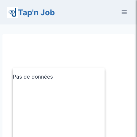
Aller
Tap'n Job
au
contenu