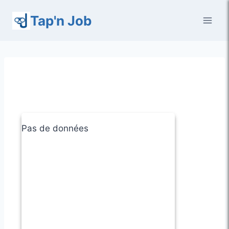
Aller
Tap'n Job
au
contenu