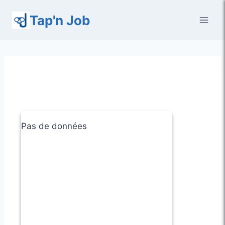
Aller
Tap'n Job
au
contenu