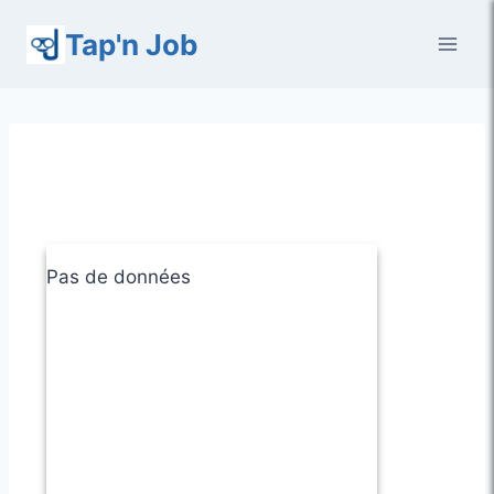
Aller
Tap'n Job
au
contenu