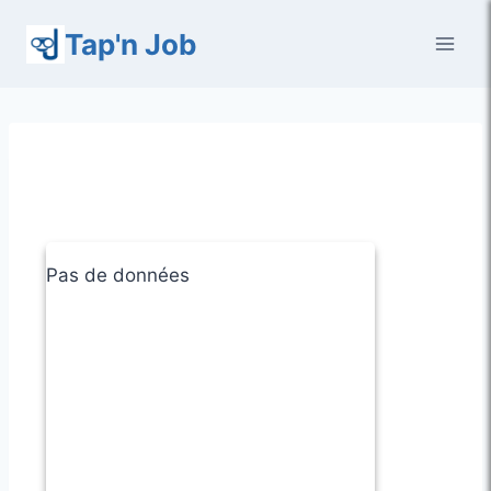
Aller
Tap'n Job
au
contenu