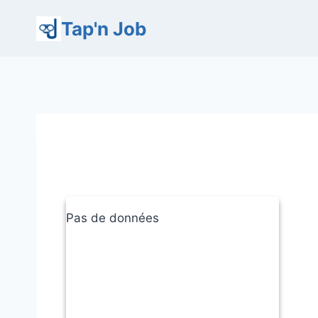
Aller
Tap'n Job
au
contenu