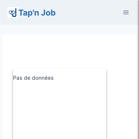
Aller
Tap'n Job
au
contenu