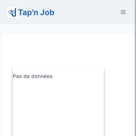
Aller
Tap'n Job
au
contenu