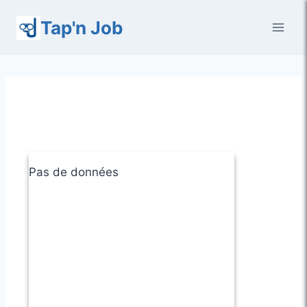
Aller
Tap'n Job
au
contenu