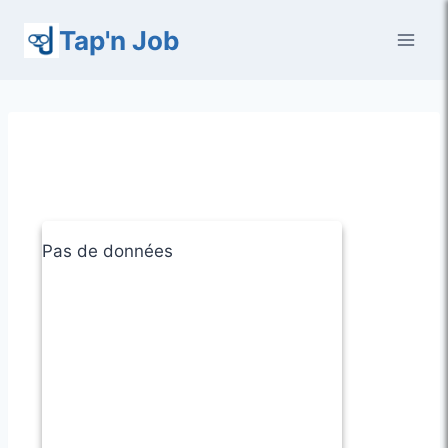
Aller
Tap'n Job
au
contenu