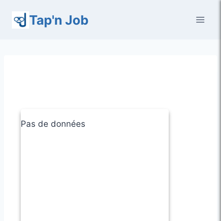
Aller
Tap'n Job
au
contenu