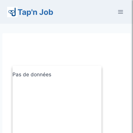
Aller
Tap'n Job
au
contenu