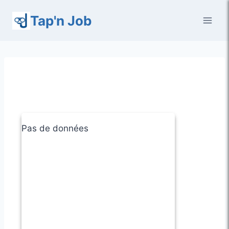
Aller
Tap'n Job
au
contenu