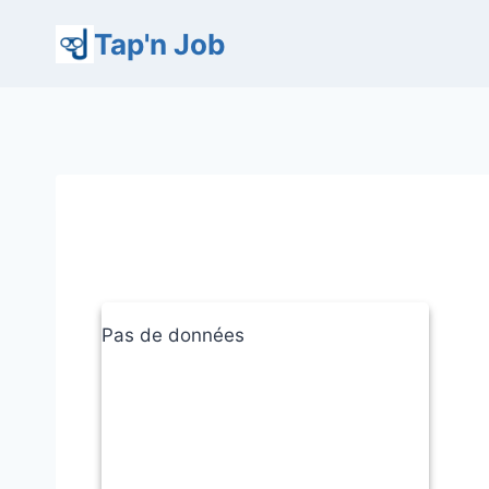
Aller
Tap'n Job
au
contenu