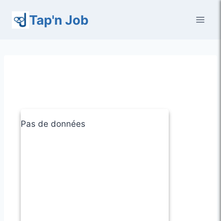
Aller
Tap'n Job
au
contenu