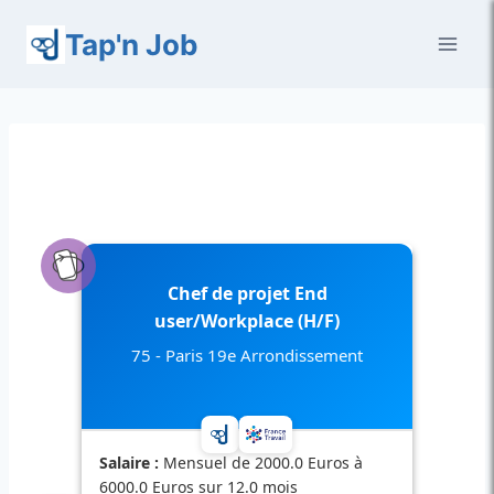
Aller
Tap'n Job
au
contenu