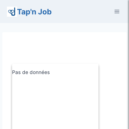
Aller
Tap'n Job
au
contenu