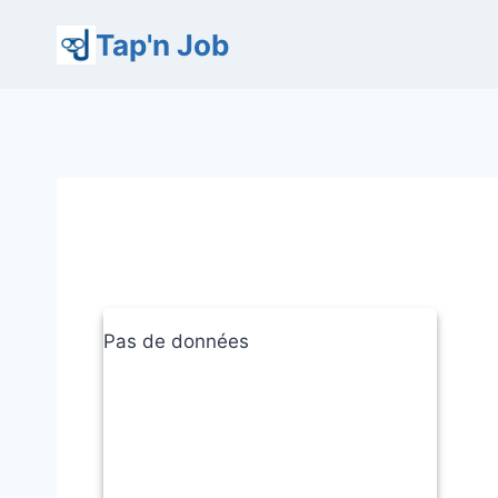
Aller
Tap'n Job
au
contenu