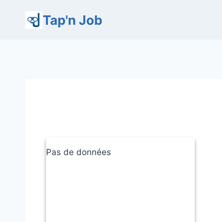
Aller
Tap'n Job
au
contenu