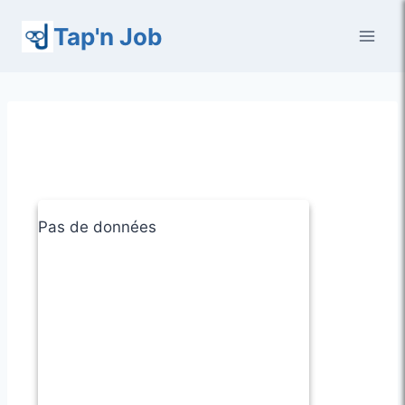
Aller
Tap'n Job
au
contenu