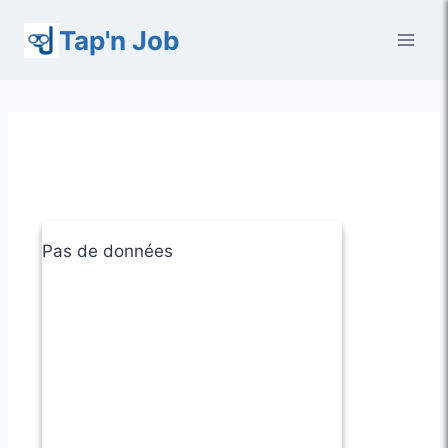
Aller
Tap'n Job
au
contenu