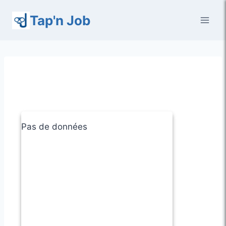
Aller
Tap'n Job
au
contenu