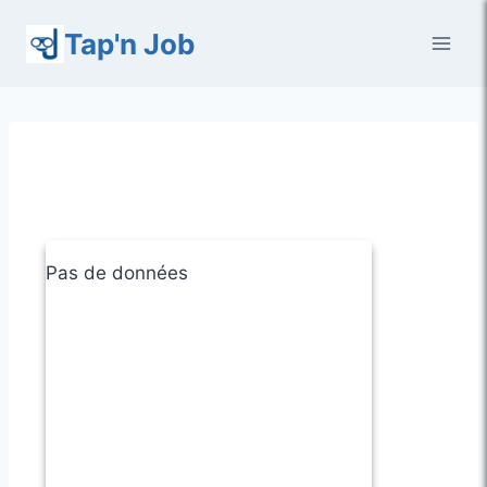
Aller
Tap'n Job
au
contenu