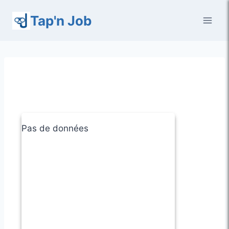
Aller
Tap'n Job
au
contenu