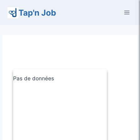
Aller
Tap'n Job
au
contenu