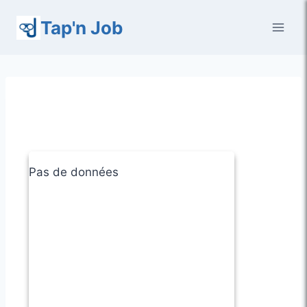
Aller
Tap'n Job
au
contenu