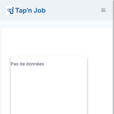
Aller
Tap'n Job
au
contenu