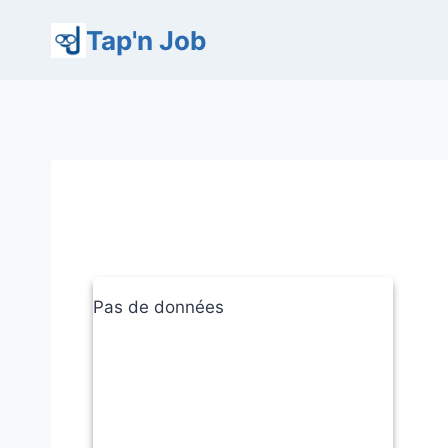
Aller
Tap'n Job
au
contenu