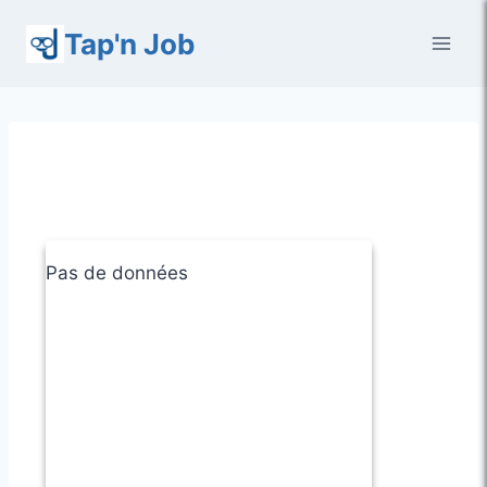
Aller
Tap'n Job
au
contenu