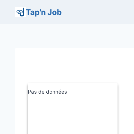
Aller
Tap'n Job
au
contenu