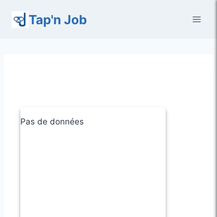
Aller
Tap'n Job
au
contenu