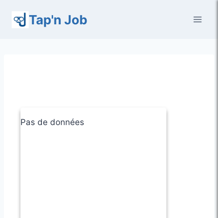
Aller
Tap'n Job
au
contenu