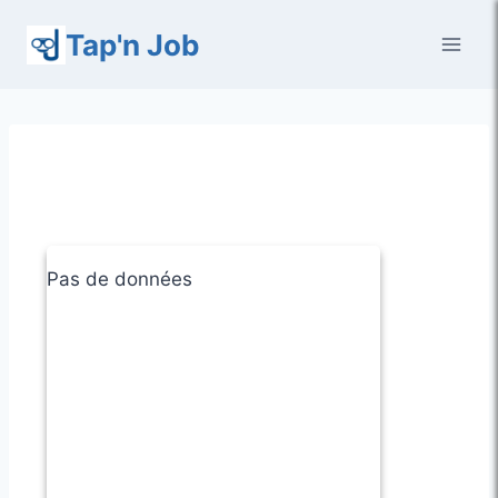
Aller
Tap'n Job
au
contenu