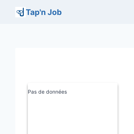
Aller
Tap'n Job
au
contenu