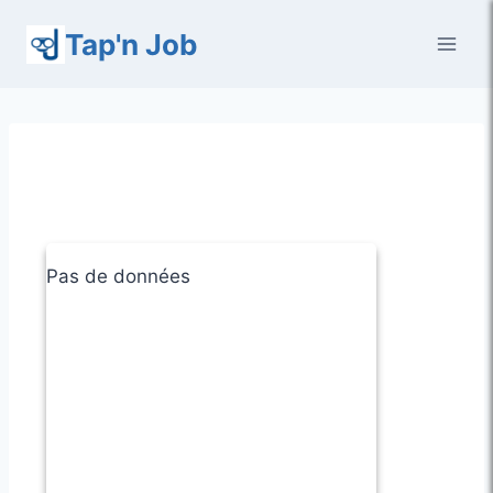
Aller
Tap'n Job
au
contenu