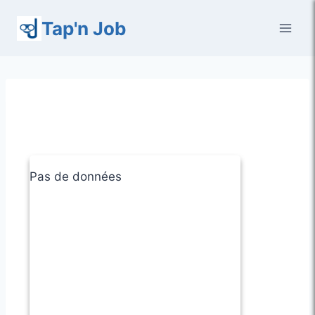
Aller
Tap'n Job
au
contenu