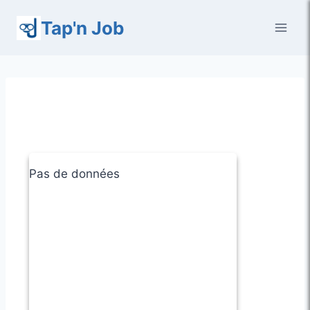
Aller
Tap'n Job
au
contenu