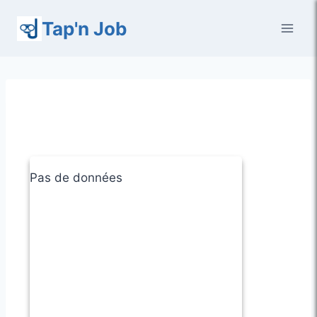
Aller
Tap'n Job
au
contenu