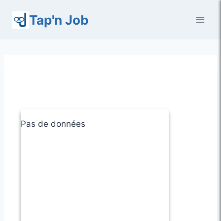
Aller
Tap'n Job
au
contenu