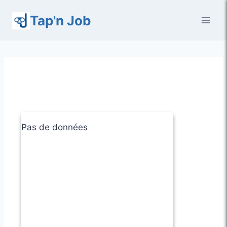
Aller
Tap'n Job
au
contenu